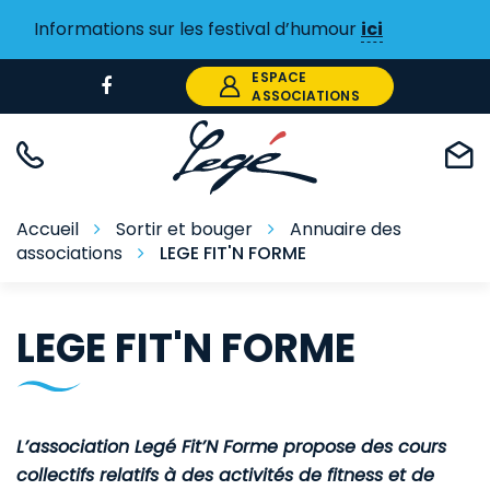
Gestion des traceurs
Informations sur les festival d’humour
ici
ESPACE
Lien
ASSOCIATIONS
vers
le
compte
Facebook
Accueil
Sortir et bouger
Annuaire des
associations
LEGE FIT'N FORME
LEGE FIT'N FORME
L’association Legé Fit’N Forme propose des cours
collectifs relatifs à des activités de fitness et de