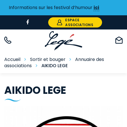
Gestion des traceurs
Informations sur les festival d’humour
ici
ESPACE
Lien
ASSOCIATIONS
vers
le
compte
Facebook
Accueil
Sortir et bouger
Annuaire des
associations
AIKIDO LEGE
AIKIDO LEGE