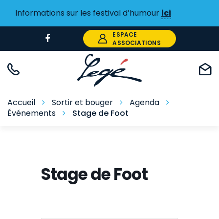
Gestion des traceurs
Informations sur les festival d’humour
ici
ESPACE
Lien
ASSOCIATIONS
vers
le
compte
Facebook
Accueil
Sortir et bouger
Agenda
Événements
Stage de Foot
Stage de Foot