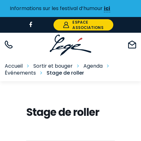
Gestion des traceurs
Informations sur les festival d’humour
ici
ESPACE
Lien
ASSOCIATIONS
vers
le
compte
Facebook
Accueil
Sortir et bouger
Agenda
Événements
Stage de roller
Stage de roller