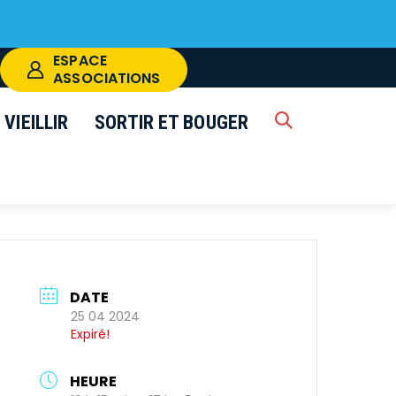
ESPACE
ASSOCIATIONS
VIEILLIR
SORTIR ET BOUGER
RECHERCHE
k
FERMER
DATE
25 04 2024
Expiré!
HEURE