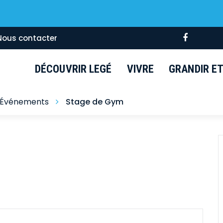
Lien
Nous contacter
vers
le
DÉCOUVRIR LEGÉ
VIVRE
GRANDIR ET 
compte
Faceboo
Événements
Stage de Gym