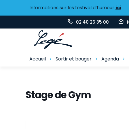
Gestion des traceurs
Informations sur les festival d’humour
ici
02 40 26 35 00
Accueil
Sortir et bouger
Agenda
Stage de Gym