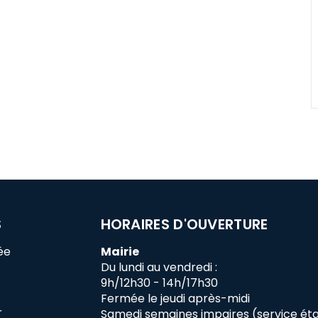
S
HORAIRES D'OUVERTURE
ée
Mairie
Du lundi au vendredi :
9h/12h30 - 14h/17h30
Fermée le jeudi après-midi
r
Samedi semaines impaires (service état