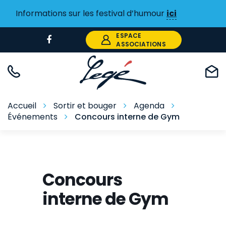
Gestion des traceurs
Informations sur les festival d’humour
ici
ESPACE
Lien
ASSOCIATIONS
vers
le
compte
Facebook
Accueil
Sortir et bouger
Agenda
Événements
Concours interne de Gym
Concours
interne de Gym