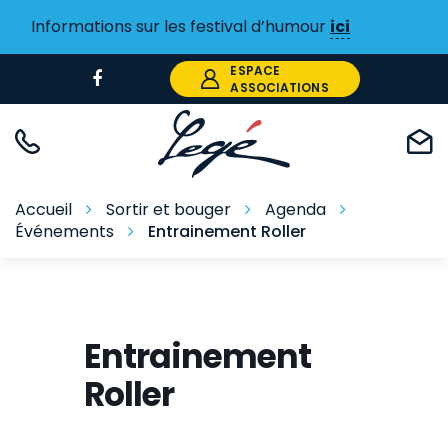
Gestion des traceurs
Informations sur les festival d’humour
ici
ESPACE
Lien
ASSOCIATIONS
vers
le
compte
Facebook
Accueil
Sortir et bouger
Agenda
Événements
Entrainement Roller
Entrainement
Roller