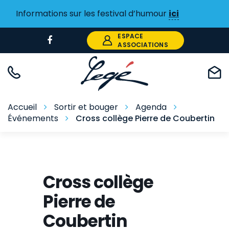
Gestion des traceurs
Informations sur les festival d’humour
ici
ESPACE
Lien
ASSOCIATIONS
vers
le
compte
Facebook
Accueil
Sortir et bouger
Agenda
Événements
Cross collège Pierre de Coubertin
Cross collège
Pierre de
Coubertin