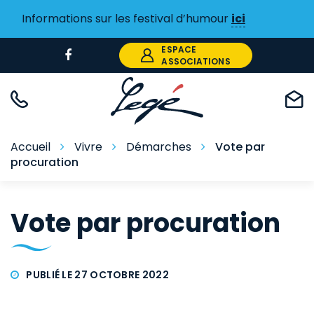
Gestion des traceurs
Informations sur les festival d’humour
ici
ESPACE
Lien
ASSOCIATIONS
vers
le
compte
Facebook
Accueil
Vivre
Démarches
Vote par
procuration
Vote par procuration
PUBLIÉ LE 27 OCTOBRE 2022