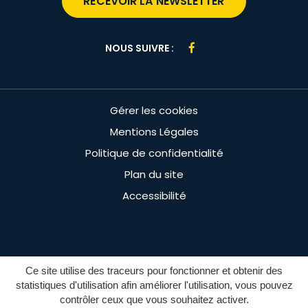
RECEVOIR LA NEWSLETTER
Lien
NOUS SUIVRE :
vers
le
compte
Gérer les cookies
Facebook
Mentions Légales
Politique de confidentialité
Plan du site
Accessibilité
Ce site utilise des traceurs pour fonctionner et obtenir des
statistiques d'utilisation afin améliorer l'utilisation, vous pouvez
contrôler ceux que vous souhaitez activer.