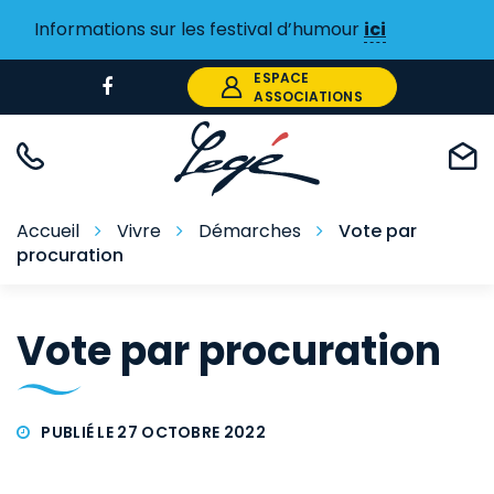
Gestion des traceurs
Informations sur les festival d’humour
ici
ESPACE
Lien
ASSOCIATIONS
vers
le
compte
Facebook
Accueil
Vivre
Démarches
Vote par
procuration
Vote par procuration
PUBLIÉ LE 27 OCTOBRE 2022