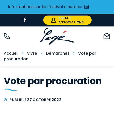
Gestion des traceurs
Informations sur les festival d’humour
ici
ESPACE
Lien
ASSOCIATIONS
vers
le
compte
Facebook
Accueil
Vivre
Démarches
Vote par
procuration
Vote par procuration
PUBLIÉ LE 27 OCTOBRE 2022