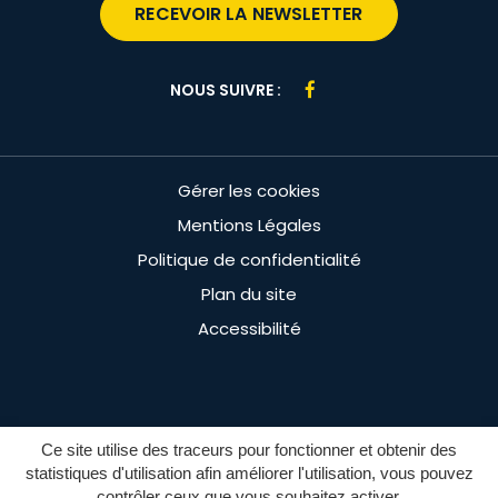
RECEVOIR LA NEWSLETTER
Lien
NOUS SUIVRE :
vers
le
compte
Gérer les cookies
Facebook
Mentions Légales
Politique de confidentialité
Plan du site
Accessibilité
Ce site utilise des traceurs pour fonctionner et obtenir des
statistiques d'utilisation afin améliorer l'utilisation, vous pouvez
contrôler ceux que vous souhaitez activer.