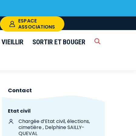
ESPACE
ASSOCIATIONS
VIEILLIR
SORTIR ET BOUGER
RECHERCHE
k
FERMER
Contact
Etat civil
Chargée d’Etat civil, élections,
cimetière , Delphine SAILLY-
QUEVAL