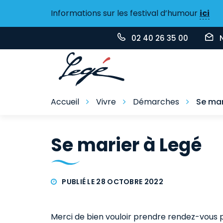
Gestion des traceurs
Informations sur les festival d’humour
ici
02 40 26 35 00
Accueil
Vivre
Démarches
Se mar
Se marier à Legé
PUBLIÉ LE 28 OCTOBRE 2022
Merci de bien vouloir prendre rendez-vous p