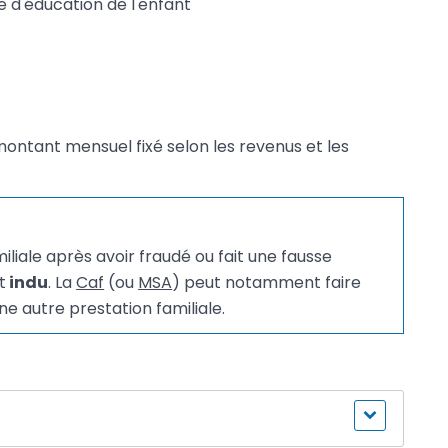
e d'éducation de l'enfant
montant mensuel fixé selon les revenus et les
liale après avoir fraudé ou fait une fausse
t
indu
. La
Caf
(ou
MSA
) peut notamment faire
ne autre prestation familiale.