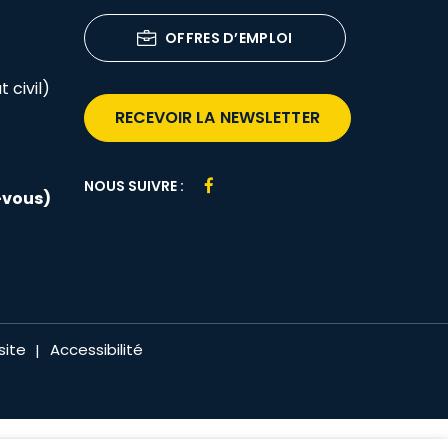
OFFRES D’EMPLOI
 civil)
RECEVOIR LA NEWSLETTER
Lien
NOUS SUIVRE :
-vous)
vers
le
compte
Facebook
site
Accessibilité