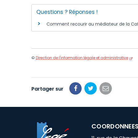
Questions ? Réponses !
Comment recourir au médiateur de la Caf
©
Direction de l'information légale et administrative
Partager sur
Partager
Partager
Partager
sur
sur
par
Facebook
Twitter
email
COORDONNEE