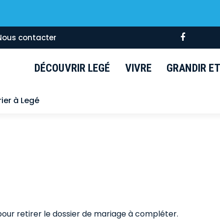
Lien
Nous contacter
vers
le
DÉCOUVRIR LEGÉ
VIVRE
GRANDIR ET 
compte
Faceboo
ier à Legé
our retirer le dossier de mariage à compléter.