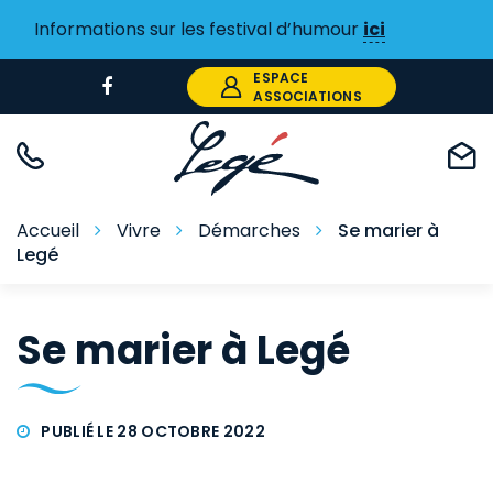
Gestion des traceurs
Informations sur les festival d’humour
ici
ESPACE
Lien
ASSOCIATIONS
vers
le
compte
Facebook
Accueil
Vivre
Démarches
Se marier à
Legé
Se marier à Legé
PUBLIÉ LE 28 OCTOBRE 2022