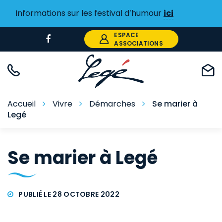
Gestion des traceurs
Informations sur les festival d’humour
ici
ESPACE
Lien
ASSOCIATIONS
vers
le
compte
Facebook
Accueil
Vivre
Démarches
Se marier à
Legé
Se marier à Legé
PUBLIÉ LE 28 OCTOBRE 2022