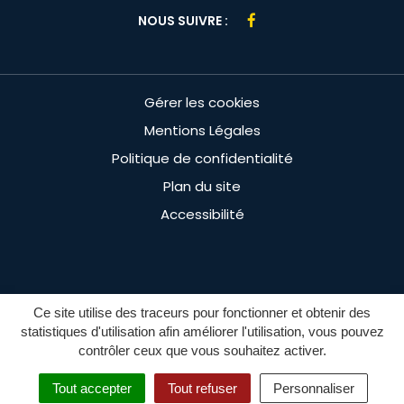
Lien
NOUS SUIVRE :
vers
le
compte
Gérer les cookies
Facebook
Mentions Légales
Politique de confidentialité
Plan du site
Accessibilité
Ce site utilise des traceurs pour fonctionner et obtenir des
statistiques d'utilisation afin améliorer l'utilisation, vous pouvez
contrôler ceux que vous souhaitez activer.
MENU
Tout accepter
Tout refuser
Personnaliser
RECHERCHE