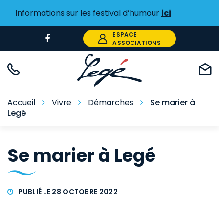
Gestion des traceurs
Informations sur les festival d’humour
ici
ESPACE
Lien
ASSOCIATIONS
vers
le
compte
Facebook
Accueil
Vivre
Démarches
Se marier à
Legé
Se marier à Legé
PUBLIÉ LE 28 OCTOBRE 2022