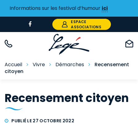
Gestion des traceurs
Informations sur les festival d’humour
ici
ESPACE
Lien
ASSOCIATIONS
vers
le
compte
Facebook
Accueil
Vivre
Démarches
Recensement
citoyen
Recensement citoyen
PUBLIÉ LE 27 OCTOBRE 2022