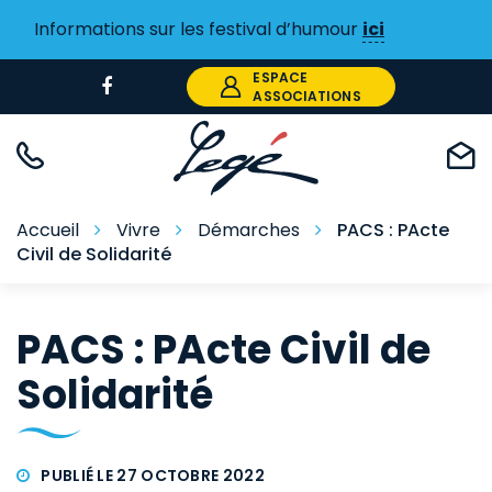
Gestion des traceurs
Informations sur les festival d’humour
ici
ESPACE
Lien
ASSOCIATIONS
vers
le
compte
Facebook
Accueil
Vivre
Démarches
PACS : PActe
Civil de Solidarité
PACS : PActe Civil de
Solidarité
PUBLIÉ LE 27 OCTOBRE 2022