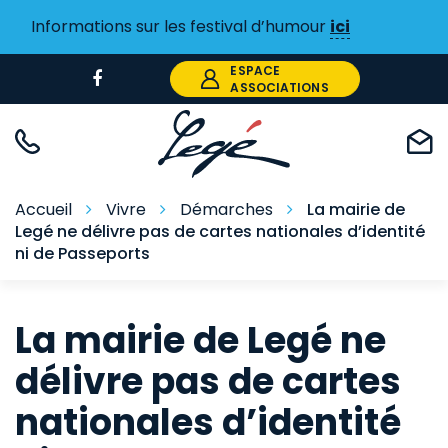
Gestion des traceurs
Informations sur les festival d’humour
ici
ESPACE
Lien
ASSOCIATIONS
vers
le
compte
Facebook
Accueil
Vivre
Démarches
La mairie de
Legé ne délivre pas de cartes nationales d’identité
ni de Passeports
La mairie de Legé ne
délivre pas de cartes
nationales d’identité