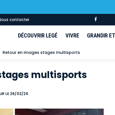
Lien
Nous contacter
vers
le
DÉCOUVRIR LEGÉ
VIVRE
GRANDIR ET 
compte
Faceboo
Retour en images stages multisports
stages multisports
OUR LE
26/02/26