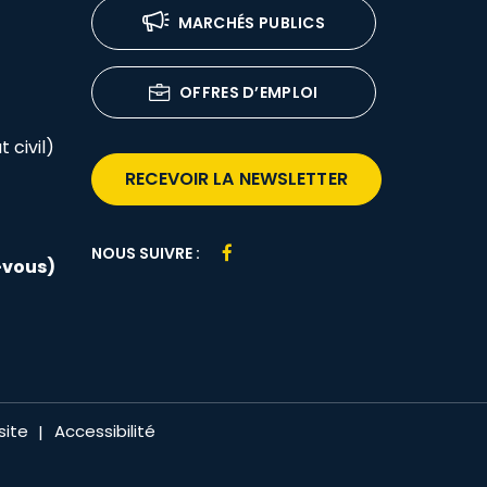
MARCHÉS PUBLICS
OFFRES D’EMPLOI
 civil)
RECEVOIR LA NEWSLETTER
Lien
NOUS SUIVRE :
-vous)
vers
le
compte
Facebook
site
Accessibilité