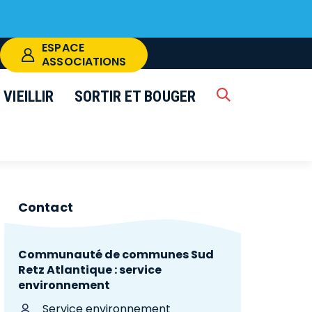
ESPACE
ASSOCIATIONS
VIEILLIR
SORTIR ET BOUGER
RECHERCHE
k
FERMER
Contact
Communauté de communes Sud
Retz Atlantique : service
environnement
Service environnement