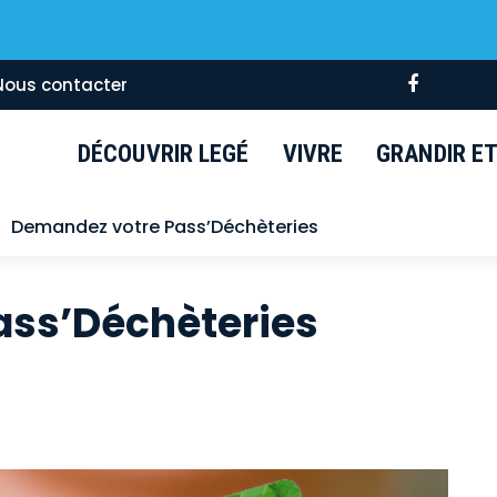
Lien
Nous contacter
vers
le
DÉCOUVRIR LEGÉ
VIVRE
GRANDIR ET 
compte
Faceboo
Demandez votre Pass’Déchèteries
ass’Déchèteries