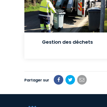
Gestion des déchets
Partager sur
Partager
Partager
Partager
sur
sur
par
Facebook
Twitter
email