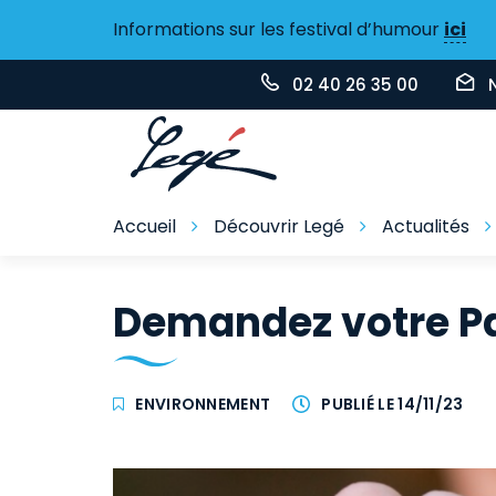
Gestion des traceurs
Informations sur les festival d’humour
ici
02 40 26 35 00
Accueil
Découvrir Legé
Actualités
Demandez votre P
ENVIRONNEMENT
PUBLIÉ LE 14/11/23