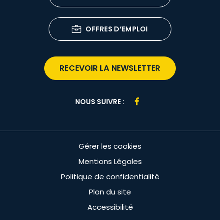
OFFRES D’EMPLOI
RECEVOIR LA NEWSLETTER
Lien
NOUS SUIVRE :
vers
le
compte
Gérer les cookies
Facebook
Mentions Légales
Politique de confidentialité
Plan du site
Accessibilité