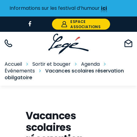
Gestion des traceurs
Informations sur les festival d’humour
ici
ESPACE
Lien
ASSOCIATIONS
vers
le
compte
Facebook
Accueil
Sortir et bouger
Agenda
Événements
Vacances scolaires réservation
obilgatoire
Vacances
scolaires