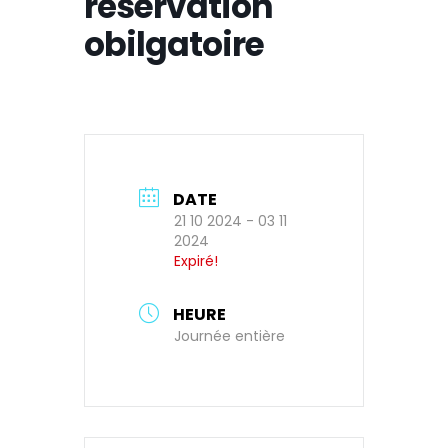
réservation
obilgatoire
DATE
21 10 2024
- 03 11
2024
Expiré!
HEURE
Journée entière