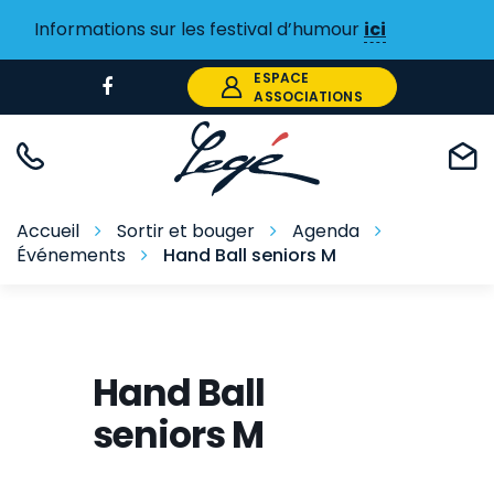
Gestion des traceurs
Informations sur les festival d’humour
ici
ESPACE
Lien
ASSOCIATIONS
vers
le
compte
Facebook
Accueil
Sortir et bouger
Agenda
Événements
Hand Ball seniors M
Hand Ball
seniors M