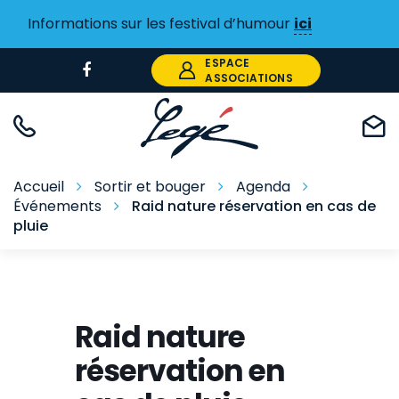
Gestion des traceurs
Informations sur les festival d’humour
ici
ESPACE
Lien
ASSOCIATIONS
vers
le
compte
Facebook
Accueil
Sortir et bouger
Agenda
Événements
Raid nature réservation en cas de
pluie
Raid nature
réservation en