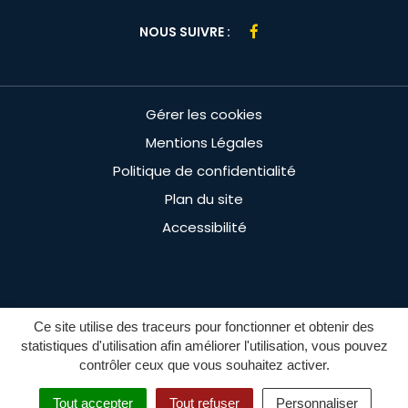
Lien
NOUS SUIVRE :
vers
le
compte
Gérer les cookies
Facebook
Mentions Légales
Politique de confidentialité
Plan du site
Accessibilité
Ce site utilise des traceurs pour fonctionner et obtenir des
statistiques d'utilisation afin améliorer l'utilisation, vous pouvez
contrôler ceux que vous souhaitez activer.
MENU
Tout accepter
Tout refuser
Personnaliser