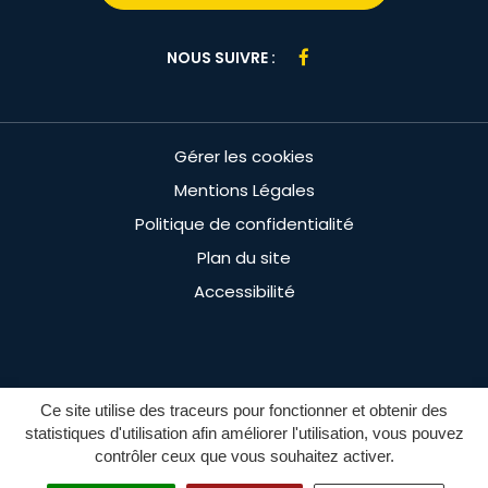
Lien
NOUS SUIVRE :
vers
le
compte
Gérer les cookies
Facebook
Mentions Légales
Politique de confidentialité
Plan du site
Accessibilité
Ce site utilise des traceurs pour fonctionner et obtenir des
statistiques d'utilisation afin améliorer l'utilisation, vous pouvez
contrôler ceux que vous souhaitez activer.