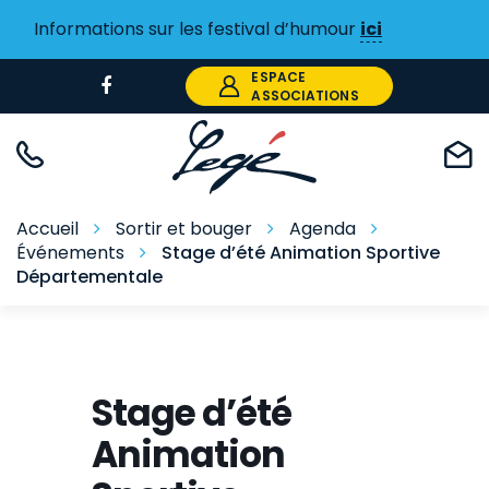
Gestion des traceurs
Informations sur les festival d’humour
ici
ESPACE
Lien
ASSOCIATIONS
vers
le
compte
Facebook
Accueil
Sortir et bouger
Agenda
Événements
Stage d’été Animation Sportive
Départementale
Stage d’été
Animation