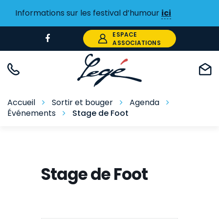
Gestion des traceurs
Informations sur les festival d’humour
ici
ESPACE
Lien
ASSOCIATIONS
vers
le
compte
Facebook
Accueil
Sortir et bouger
Agenda
Événements
Stage de Foot
Stage de Foot