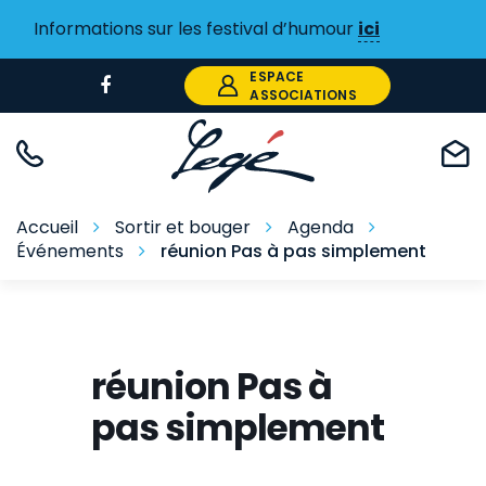
Gestion des traceurs
Informations sur les festival d’humour
ici
ESPACE
Lien
ASSOCIATIONS
vers
le
compte
Facebook
Accueil
Sortir et bouger
Agenda
Événements
réunion Pas à pas simplement
réunion Pas à
pas simplement