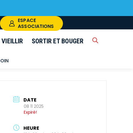
ESPACE
ASSOCIATIONS
VIEILLIR
SORTIR ET BOUGER
RECHERCHE
k
FERMER
COIN
DATE
08 11 2025
Expiré!
HEURE