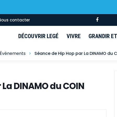
Lien
Nous contacter
vers
le
DÉCOUVRIR LEGÉ
VIVRE
GRANDIR ET 
compte
Faceboo
Événements
Séance de Hip Hop par La DINAMO du 
r La DINAMO du COIN