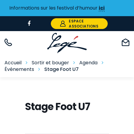
Gestion des traceurs
Informations sur les festival d’humour
ici
ESPACE
Lien
ASSOCIATIONS
vers
le
compte
Facebook
Accueil
Sortir et bouger
Agenda
Événements
Stage Foot U7
Stage Foot U7