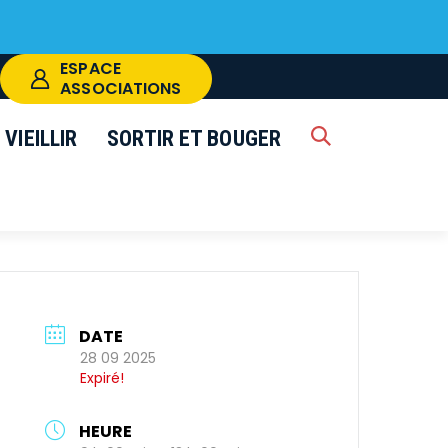
ESPACE
ASSOCIATIONS
VIEILLIR
SORTIR ET BOUGER
RECHERCHE
k
FERMER
DATE
28 09 2025
Expiré!
HEURE