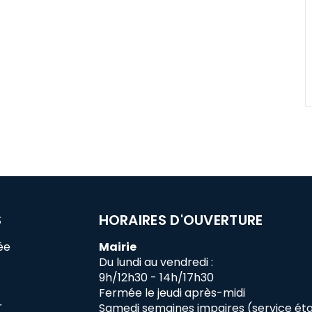
S
HORAIRES D'OUVERTURE
ée
Mairie
Du lundi au vendredi :
9h/12h30 - 14h/17h30
Fermée le jeudi après-midi
r
Samedi semaines impaires (service état