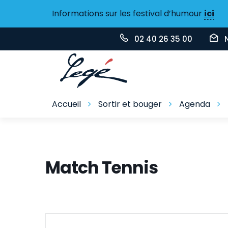
Gestion des traceurs
Informations sur les festival d’humour
ici
02 40 26 35 00
Accueil
Sortir et bouger
Agenda
Match Tennis