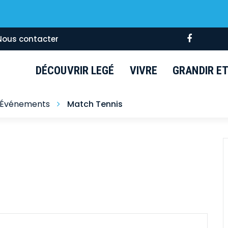
Lien
Nous contacter
vers
le
DÉCOUVRIR LEGÉ
VIVRE
GRANDIR ET 
compte
Faceboo
Événements
Match Tennis