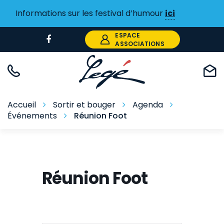
Gestion des traceurs
Informations sur les festival d’humour
ici
ESPACE
Lien
ASSOCIATIONS
vers
le
compte
Facebook
Accueil
Sortir et bouger
Agenda
Événements
Réunion Foot
Réunion Foot