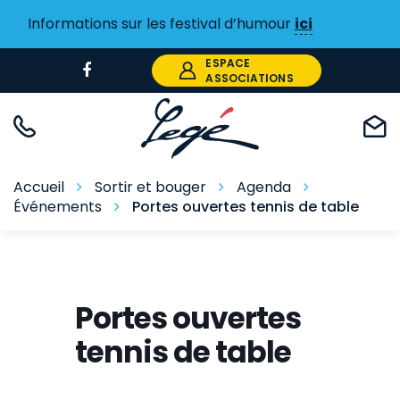
Gestion des traceurs
Informations sur les festival d’humour
ici
ESPACE
Lien
ASSOCIATIONS
vers
le
compte
Facebook
Accueil
Sortir et bouger
Agenda
Événements
Portes ouvertes tennis de table
Portes ouvertes
tennis de table