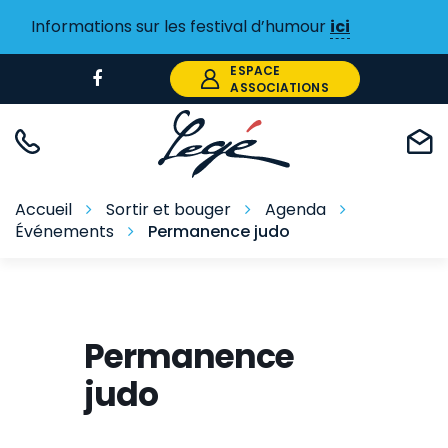
Gestion des traceurs
Informations sur les festival d’humour
ici
ESPACE
Lien
ASSOCIATIONS
vers
le
compte
Facebook
Accueil
Sortir et bouger
Agenda
Événements
Permanence judo
Permanence
judo