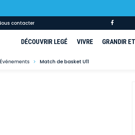
Lien
Nous contacter
vers
le
DÉCOUVRIR LEGÉ
VIVRE
GRANDIR ET 
compte
Faceboo
Événements
Match de basket U11