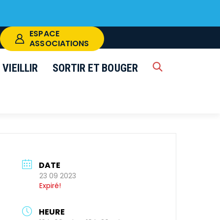
ESPACE
ASSOCIATIONS
VIEILLIR
SORTIR ET BOUGER
RECHERCHE
k
FERMER
DATE
23 09 2023
Expiré!
HEURE