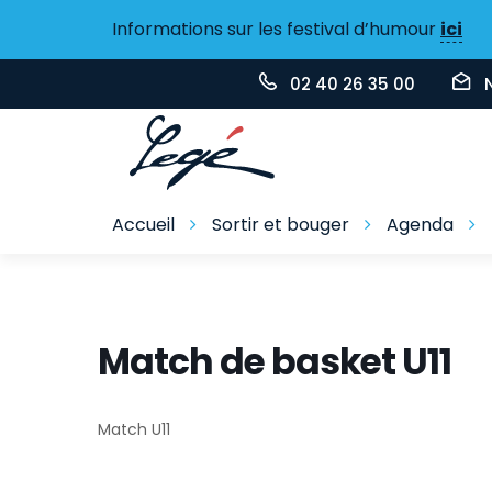
Gestion des traceurs
Informations sur les festival d’humour
ici
02 40 26 35 00
Accueil
Sortir et bouger
Agenda
Match de basket U11
Match U11