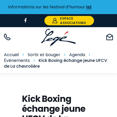
Gestion des traceurs
Informations sur les festival d’humour
ici
ESPACE
Lien
ASSOCIATIONS
vers
le
compte
Facebook
Accueil
Sortir et bouger
Agenda
Événements
Kick Boxing échange jeune UFCV
de La chevrolière
Kick Boxing
échange jeune