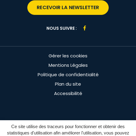
RECEVOIR LA NEWSLETTER
Lien
NOUS SUIVRE :
vers
le
compte
Gérer les cookies
Facebook
Mentions Légales
Politique de confidentialité
Plan du site
Accessibilité
Ce site utilise des traceurs pour fonctionner et obtenir des
statistiques d'utilisation afin améliorer l'utilisation, vous pouvez