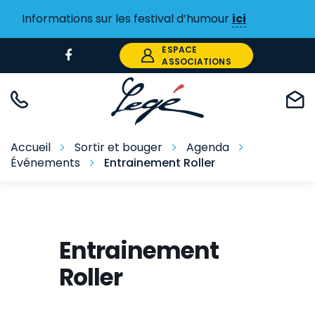
Gestion des traceurs
Informations sur les festival d’humour
ici
ESPACE
Lien
ASSOCIATIONS
vers
le
compte
Facebook
Accueil
Sortir et bouger
Agenda
Événements
Entrainement Roller
Entrainement
Roller