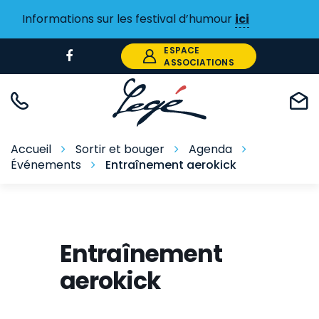
Gestion des traceurs
Informations sur les festival d’humour
ici
ESPACE
Lien
ASSOCIATIONS
vers
le
compte
Facebook
Accueil
Sortir et bouger
Agenda
Événements
Entraînement aerokick
Entraînement
aerokick