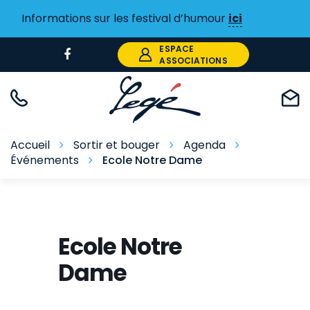
Gestion des traceurs
Informations sur les festival d’humour
ici
ESPACE
Lien
ASSOCIATIONS
vers
le
compte
Facebook
Accueil
Sortir et bouger
Agenda
Événements
Ecole Notre Dame
Ecole Notre
Dame