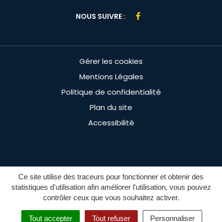
Lien
NOUS SUIVRE :
vers
le
compte
Gérer les cookies
Facebook
Mentions Légales
Politique de confidentialité
Plan du site
Accessibilité
Ce site utilise des traceurs pour fonctionner et obtenir des
statistiques d'utilisation afin améliorer l'utilisation, vous pouvez
contrôler ceux que vous souhaitez activer.
MENU
Tout accepter
Tout refuser
Personnaliser
RECHERCHE