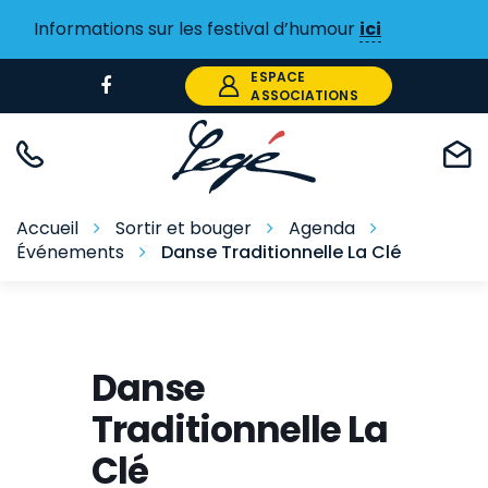
Gestion des traceurs
Informations sur les festival d’humour
ici
ESPACE
Lien
ASSOCIATIONS
vers
le
compte
Facebook
Accueil
Sortir et bouger
Agenda
Événements
Danse Traditionnelle La Clé
Danse
Traditionnelle La
Clé