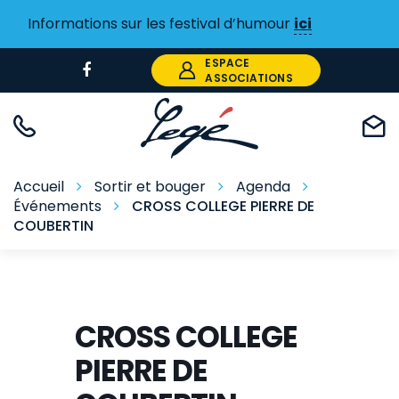
Gestion des traceurs
Informations sur les festival d’humour
ici
ESPACE
Lien
ASSOCIATIONS
vers
le
compte
Facebook
Accueil
Sortir et bouger
Agenda
Événements
CROSS COLLEGE PIERRE DE
COUBERTIN
CROSS COLLEGE
PIERRE DE