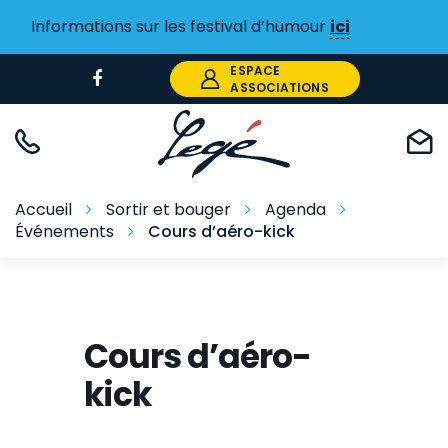
Gestion des traceurs
Informations sur les festival d’humour
ici
ESPACE
Lien
ASSOCIATIONS
vers
le
compte
Facebook
Accueil
Sortir et bouger
Agenda
Événements
Cours d’aéro-kick
Cours d’aéro-
kick