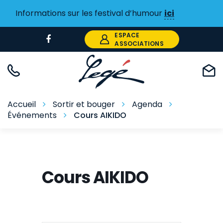
Gestion des traceurs
Informations sur les festival d’humour
ici
ESPACE
Lien
ASSOCIATIONS
vers
le
compte
Facebook
Accueil
Sortir et bouger
Agenda
Événements
Cours AIKIDO
Cours AIKIDO